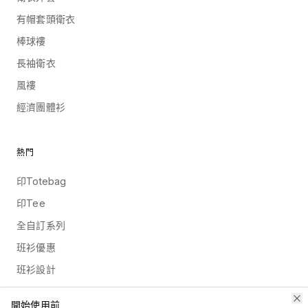
有帽套頭衛衣
棒球褸
長袖衛衣
風褸
經濟團體衫
熱門
印Totebag
印Tee
全自訂系列
班衫優惠
班衫設計
常用布料
開始使用前