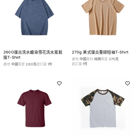
260G復古洗水蠟染雪花洗水寬鬆
270g 美式復古重磅短袖T-Shirt
版T-Shirt
產地
中國
面料
純棉
厚度
270克
起訂量
1
件
產地
中國
厚度
260克
起訂量
1
件