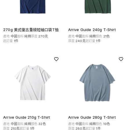
270g 美式復古重磅短袖口袋T恤
Arrive Guide 240g T-Shirt
產地
中國
面料
純棉
厚度
270克
產地
中國
面料
純棉
顏色
21
色
起訂量
1
件
厚度
240克
起訂量
1
件
Arrive Guide 280g T-Shirt
Arrive Guide 210g T-Shirt
產地
中國
面料
純棉
顏色
19
色
產地
中國
面料
純棉
顏色
32
色
厚度
280克
起訂量
1
件
厚度
210克
起訂量
1
件