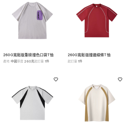
260G寬鬆版重磅撞色口袋T恤
260G寬鬆版撞邊線條T恤
產地
中國
厚度
260克
起訂量
1
件
起訂量
1
件