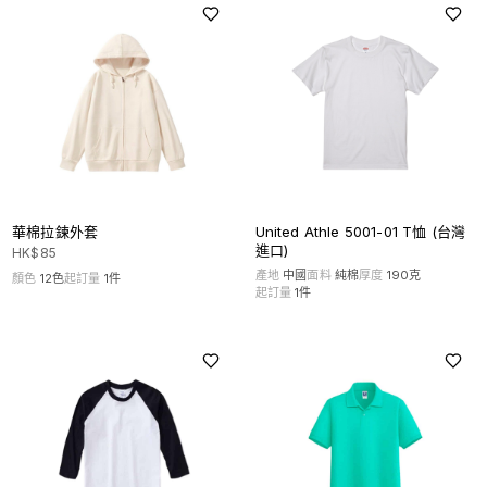
華棉拉鍊外套
United Athle 5001-01 T恤 (台灣
進口)
HK$
85
產地
中國
面料
純棉
厚度
190克
顏色
12
色
起訂量
1
件
起訂量
1
件