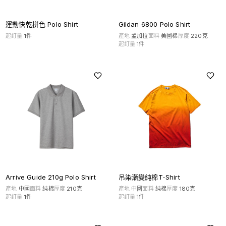
運動快乾拼色 Polo Shirt
Gildan 6800 Polo Shirt
起訂量
1
件
產地
孟加拉
面料
美國棉
厚度
220克
起訂量
1
件
Arrive Guide 210g Polo Shirt
吊染漸變純棉T-Shirt
產地
中國
面料
純棉
厚度
210克
產地
中國
面料
純棉
厚度
180克
起訂量
1
件
起訂量
1
件