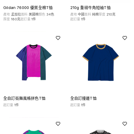
Gildan 76000 優質全棉T恤
210g 重磅牛角短袖T恤
產地
孟加拉
面料
美國棉
顏色
34
色
產地
中國
面料
純棉
厚度
210克
厚度
180克
起訂量
1
件
起訂量
1
件
全自訂街舞風格拼色T恤
全自訂撞邊T恤
起訂量
1
件
起訂量
1
件