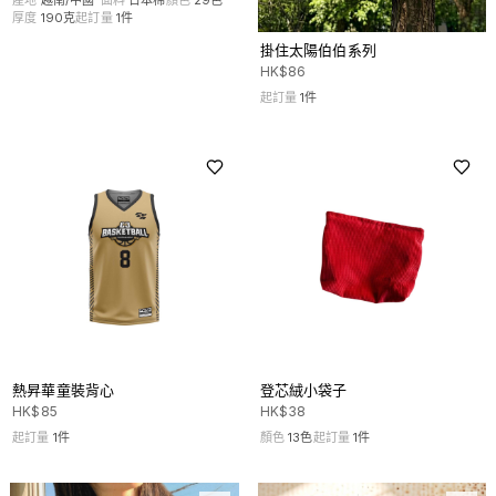
厚度
190克
起訂量
1
件
掛住太陽伯伯系列
HK$
86
起訂量
1
件
熱昇華童裝背心
登芯絨小袋子
HK$
85
HK$
38
起訂量
1
件
顏色
13
色
起訂量
1
件