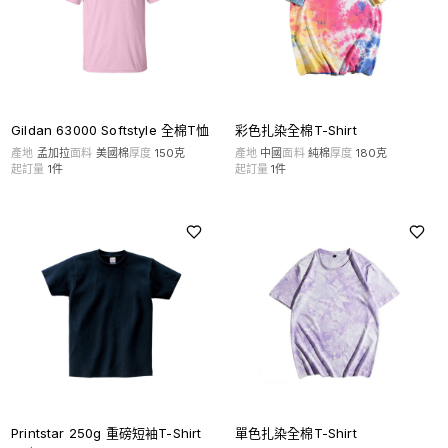
Gildan 63000 Softstyle 全棉T恤
彩色扎染全棉T-Shirt
產地
孟加拉
面料
美國棉
厚度
150克
產地
中國
面料
純棉
厚度
180克
起訂量
1
件
起訂量
1
件
Printstar 250g 重磅短袖T-Shirt
單色扎染全棉T-Shirt