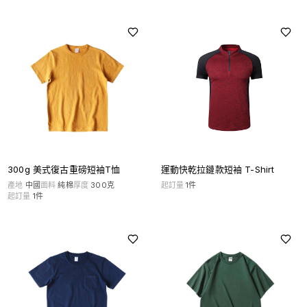
300g 美式復古重磅短袖T恤
運動快乾拉鏈款短袖 T-Shirt
產地
中國
面料
純棉
厚度
300克
起訂量
1
件
起訂量
1
件