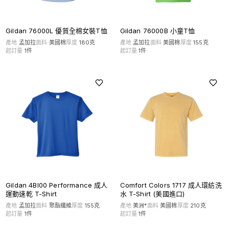
Gildan 76000L 優質全棉女裝T恤
Gildan 76000B 小童T恤
產地
孟加拉
面料
美國棉
厚度
180克
產地
孟加拉
面料
美國棉
厚度
155克
起訂量
1
件
起訂量
1
件
Gildan 4BI00 Performance 成人
Comfort Colors 1717 成人環紡洗
運動速乾 T-Shirt
水 T-Shirt (美國進口)
產地
孟加拉
面料
聚酯纖維
厚度
155克
產地
美洲*
面料
美國棉
厚度
210克
起訂量
1
件
起訂量
1
件