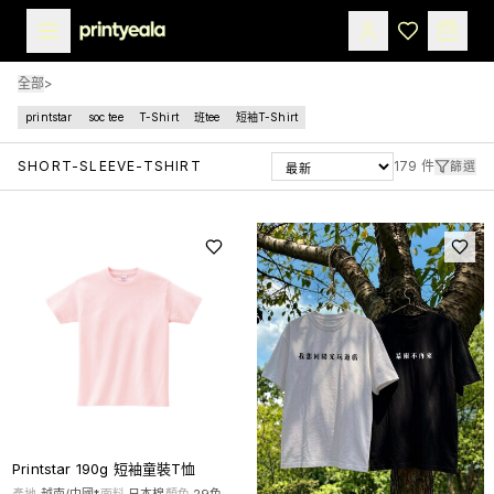
全部
>
printstar
soc tee
T-Shirt
班tee
短袖T-Shirt
SHORT-SLEEVE-TSHIRT
179
件
篩選
Printstar 190g 短袖童裝T恤
產地
越南/中國*
面料
日本棉
顏色
29
色