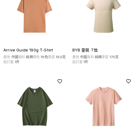
Arrive Guide 190g T-Shirt
BYB 童裝 T恤
產地
中國
面料
純棉
顏色
19
色
厚度
190克
產地
中國
面料
純棉
厚度
170克
起訂量
1
件
起訂量
1
件