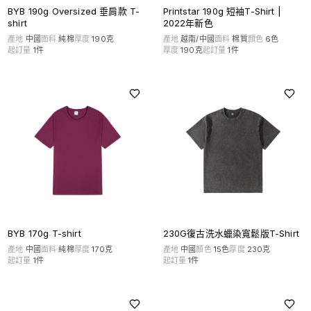
BYB 190g Oversized 垂肩款 T-
Printstar 190g 短袖T-Shirt |
shirt
2022年新色
產地
中國
面料
純棉
厚度
190克
產地
越南/中國
面料
棉質
顏色
6
色
起訂量
1
件
厚度
190克
起訂量
1
件
BYB 170g T-shirt
230G復古洗水蠟染寬鬆版T-Shirt
產地
中國
面料
純棉
厚度
170克
產地
中國
顏色
15
色
厚度
230克
起訂量
1
件
起訂量
1
件