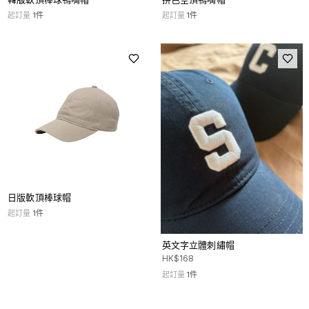
起訂量
1
件
起訂量
1
件
日版軟頂棒球帽
起訂量
1
件
英文字立體刺繡帽
HK$
168
起訂量
1
件