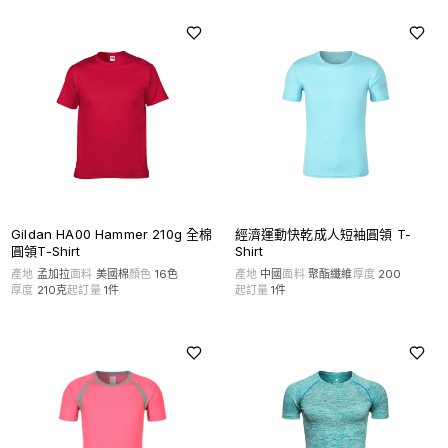
Gildan HA00 Hammer 210g 全棉
經濟運動快乾成人短袖圓領 T-
圓領T-Shirt
Shirt
產地
孟加拉
面料
美國棉
顏色
16
色
產地
中國
面料
聚酯纖維
厚度
200
厚度
210克
起訂量
1
件
起訂量
1
件