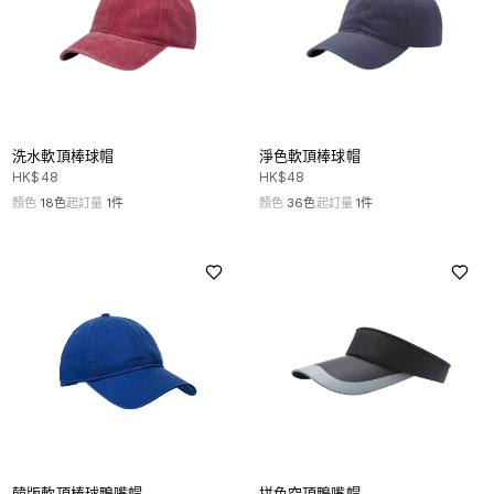
洗水軟頂棒球帽
淨色軟頂棒球帽
HK$
48
HK$
48
顏色
18
色
起訂量
1
件
顏色
36
色
起訂量
1
件
韓版軟頂棒球鴨嘴帽
拼色空頂鴨嘴帽