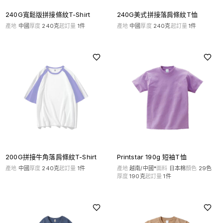
240G寬鬆版拼接條紋T-Shirt
240G美式拼接落肩條紋T恤
產地
中國
厚度
240克
起訂量
1
件
產地
中國
厚度
240克
起訂量
1
件
200G拼接牛角落肩條紋T-Shirt
Printstar 190g 短袖T恤
產地
中國
厚度
240克
起訂量
1
件
產地
越南/中國*
面料
日本棉
顏色
29
色
厚度
190克
起訂量
1
件