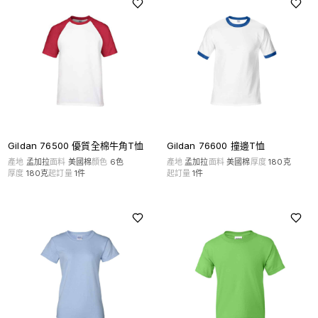
Gildan 76500 優質全棉牛角T恤
Gildan 76600 撞邊T恤
產地
孟加拉
面料
美國棉
顏色
6
色
產地
孟加拉
面料
美國棉
厚度
180克
厚度
180克
起訂量
1
件
起訂量
1
件