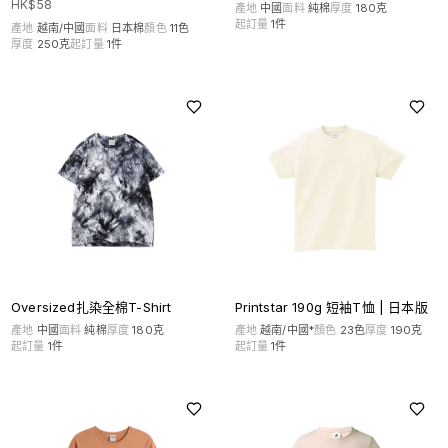
HK$
58
產地
中國
面料
純棉
厚度
180克
起訂量
1
件
產地
越南/中國
面料
日本棉
顏色
11
色
厚度
250克
起訂量
1
件
Oversized扎染全棉T-Shirt
Printstar 190g 短袖T恤 | 日本版
產地
中國
面料
純棉
厚度
180克
產地
越南/中國*
顏色
23
色
厚度
190克
起訂量
1
件
起訂量
1
件