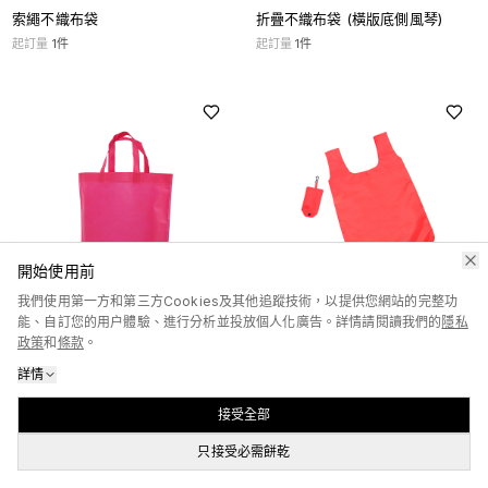
索繩不織布袋
折疊不織布袋 (橫版底側風琴)
起訂量
1
件
起訂量
1
件
開始使用前
我們使用第一方和第三方Cookies及其他追蹤技術，以提供您網站的完整功
能、自訂您的用户體驗、進行分析並投放個人化廣告。詳情請閱讀我們的
隱私
不織布袋 (底風琴)
折疊尼龍環保袋 (掛鉤款)
政策
和
條款
。
起訂量
1
件
起訂量
1
件
詳情
接受全部
只接受必需餅乾