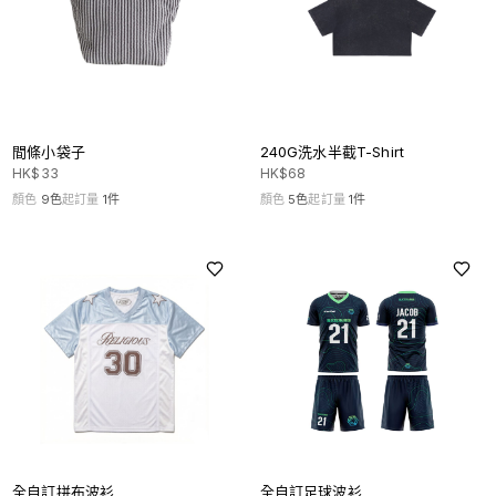
間條小袋子
240G洗水半截T-Shirt
HK$
33
HK$
68
顏色
9
色
起訂量
1
件
顏色
5
色
起訂量
1
件
全自訂拼布波衫
全自訂足球波衫