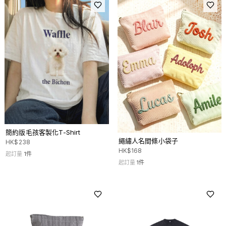
簡約版毛孩客製化T-Shirt
繩繡人名間條小袋子
HK$
238
HK$
168
起訂量
1
件
起訂量
1
件