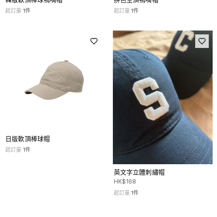
起訂量
1
件
起訂量
1
件
日版軟頂棒球帽
起訂量
1
件
英文字立體刺繡帽
HK$
168
起訂量
1
件