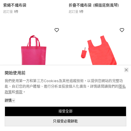
索繩不織布袋
折疊不織布袋 (橫版底側風琴)
起訂量
1
件
起訂量
1
件
開始使用前
我們使用第一方和第三方Cookies及其他追蹤技術，以提供您網站的完整功
能、自訂您的用户體驗、進行分析並投放個人化廣告。詳情請閱讀我們的
隱私
不織布袋 (底風琴)
折疊尼龍環保袋 (掛鉤款)
政策
和
條款
。
起訂量
1
件
起訂量
1
件
詳情
接受全部
只接受必需餅乾