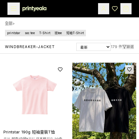
全部
>
printstar
soc tee
T-Shirt
班tee
短袖T-Shirt
WINDBREAKER-JACKET
179
件
篩選
Printstar 190g 短袖童裝T恤
產地
越南/中國*
面料
日本棉
顏色
29
色