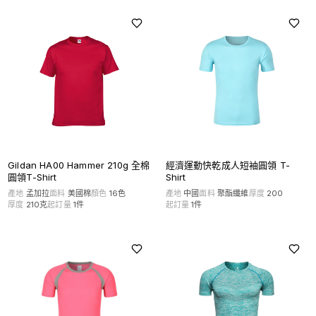
Gildan HA00 Hammer 210g 全棉
經濟運動快乾成人短袖圓領 T-
圓領T-Shirt
Shirt
產地
孟加拉
面料
美國棉
顏色
16
色
產地
中國
面料
聚酯纖維
厚度
200
厚度
210克
起訂量
1
件
起訂量
1
件