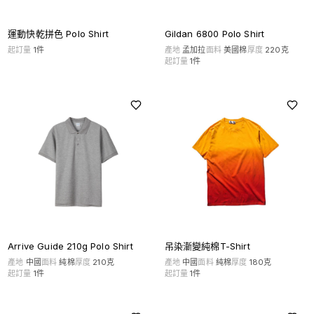
運動快乾拼色 Polo Shirt
Gildan 6800 Polo Shirt
起訂量
1
件
產地
孟加拉
面料
美國棉
厚度
220克
起訂量
1
件
Arrive Guide 210g Polo Shirt
吊染漸變純棉T-Shirt
產地
中國
面料
純棉
厚度
210克
產地
中國
面料
純棉
厚度
180克
起訂量
1
件
起訂量
1
件