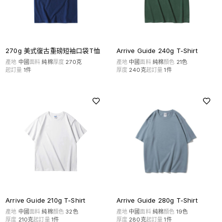
270g 美式復古重磅短袖口袋T恤
Arrive Guide 240g T-Shirt
產地
中國
面料
純棉
厚度
270克
產地
中國
面料
純棉
顏色
21
色
起訂量
1
件
厚度
240克
起訂量
1
件
Arrive Guide 280g T-Shirt
Arrive Guide 210g T-Shirt
產地
中國
面料
純棉
顏色
19
色
產地
中國
面料
純棉
顏色
32
色
厚度
280克
起訂量
1
件
厚度
210克
起訂量
1
件