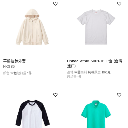
華棉拉鍊外套
United Athle 5001-01 T恤 (台灣
進口)
HK$
85
產地
中國
面料
純棉
厚度
190克
顏色
12
色
起訂量
1
件
起訂量
1
件