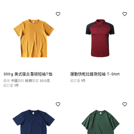
300g 美式復古重磅短袖T恤
運動快乾拉鏈款短袖 T-Shirt
產地
中國
面料
純棉
厚度
300克
起訂量
1
件
起訂量
1
件