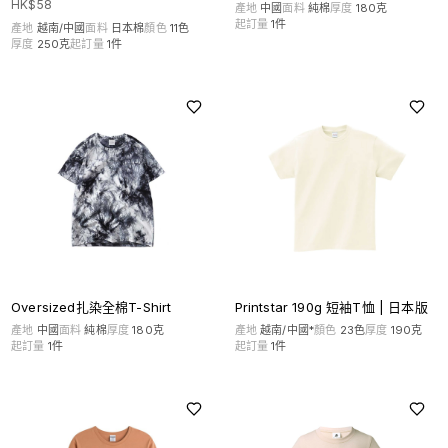
HK$
58
產地
中國
面料
純棉
厚度
180克
起訂量
1
件
產地
越南/中國
面料
日本棉
顏色
11
色
厚度
250克
起訂量
1
件
Oversized扎染全棉T-Shirt
Printstar 190g 短袖T恤 | 日本版
產地
中國
面料
純棉
厚度
180克
產地
越南/中國*
顏色
23
色
厚度
190克
起訂量
1
件
起訂量
1
件