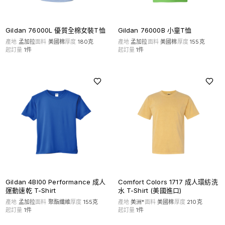
Gildan 76000L 優質全棉女裝T恤
Gildan 76000B 小童T恤
產地
孟加拉
面料
美國棉
厚度
180克
產地
孟加拉
面料
美國棉
厚度
155克
起訂量
1
件
起訂量
1
件
Gildan 4BI00 Performance 成人
Comfort Colors 1717 成人環紡洗
運動速乾 T-Shirt
水 T-Shirt (美國進口)
產地
孟加拉
面料
聚酯纖維
厚度
155克
產地
美洲*
面料
美國棉
厚度
210克
起訂量
1
件
起訂量
1
件