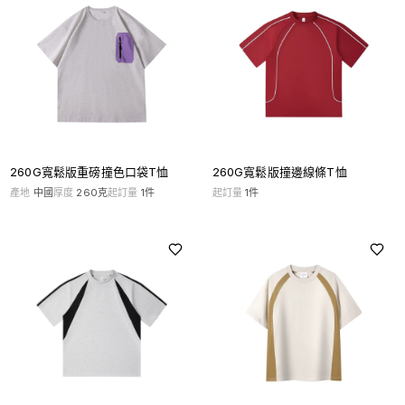
260G寬鬆版重磅撞色口袋T恤
260G寬鬆版撞邊線條T恤
產地
中國
厚度
260克
起訂量
1
件
起訂量
1
件