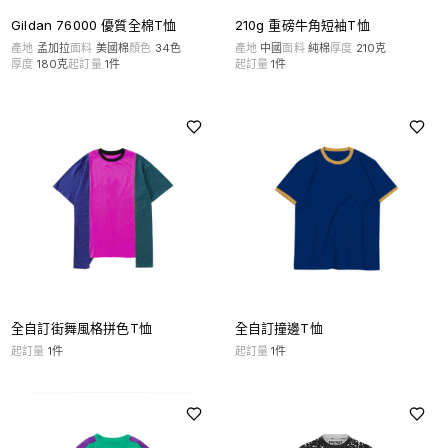
Gildan 76000 優質全棉T恤
210g 重磅牛角短袖T恤
產地
孟加拉
面料
美國棉
顏色
34
色
產地
中國
面料
純棉
厚度
210克
厚度
180克
起訂量
1
件
起訂量
1
件
全自訂街舞風格拼色T恤
全自訂撞邊T恤
起訂量
1
件
起訂量
1
件