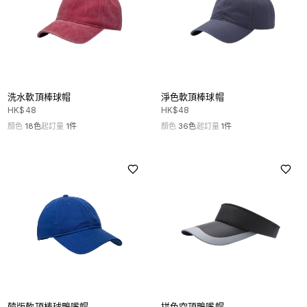
洗水軟頂棒球帽
淨色軟頂棒球帽
HK$
48
HK$
48
顏色
18
色
起訂量
1
件
顏色
36
色
起訂量
1
件
韓版軟頂棒球鴨嘴帽
拼色空頂鴨嘴帽