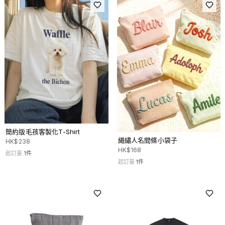
簡約版毛孩客製化T-Shirt
繩繡人名間條小袋子
HK$
238
HK$
168
起訂量
1
件
起訂量
1
件