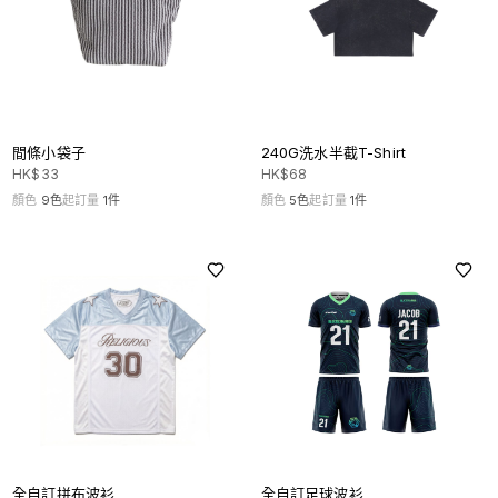
間條小袋子
240G洗水半截T-Shirt
HK$
33
HK$
68
顏色
9
色
起訂量
1
件
顏色
5
色
起訂量
1
件
全自訂拼布波衫
全自訂足球波衫