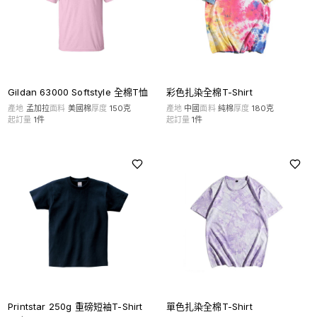
Gildan 63000 Softstyle 全棉T恤
彩色扎染全棉T-Shirt
產地
孟加拉
面料
美國棉
厚度
150克
產地
中國
面料
純棉
厚度
180克
起訂量
1
件
起訂量
1
件
Printstar 250g 重磅短袖T-Shirt
單色扎染全棉T-Shirt