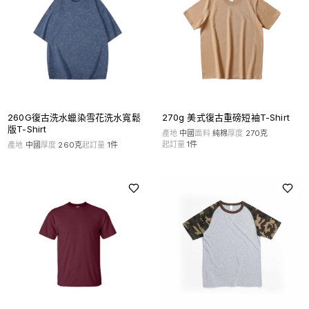
260G復古洗水蠟染雪花洗水寬鬆
270g 美式復古重磅短袖T-Shirt
版T-Shirt
產地
中國
面料
純棉
厚度
270克
起訂量
1
件
產地
中國
厚度
260克
起訂量
1
件