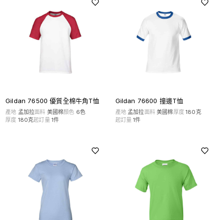
Gildan 76500 優質全棉牛角T恤
Gildan 76600 撞邊T恤
產地
孟加拉
面料
美國棉
顏色
6
色
產地
孟加拉
面料
美國棉
厚度
180克
厚度
180克
起訂量
1
件
起訂量
1
件