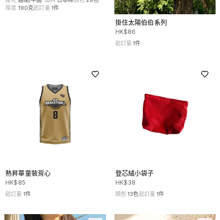
厚度
190克
起訂量
1
件
掛住太陽伯伯系列
HK$
86
起訂量
1
件
熱昇華童裝背心
登芯絨小袋子
HK$
85
HK$
38
起訂量
1
件
顏色
13
色
起訂量
1
件