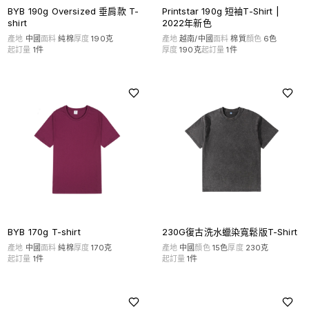
BYB 190g Oversized 垂肩款 T-
Printstar 190g 短袖T-Shirt |
shirt
2022年新色
產地
中國
面料
純棉
厚度
190克
產地
越南/中國
面料
棉質
顏色
6
色
起訂量
1
件
厚度
190克
起訂量
1
件
BYB 170g T-shirt
230G復古洗水蠟染寬鬆版T-Shirt
產地
中國
面料
純棉
厚度
170克
產地
中國
顏色
15
色
厚度
230克
起訂量
1
件
起訂量
1
件