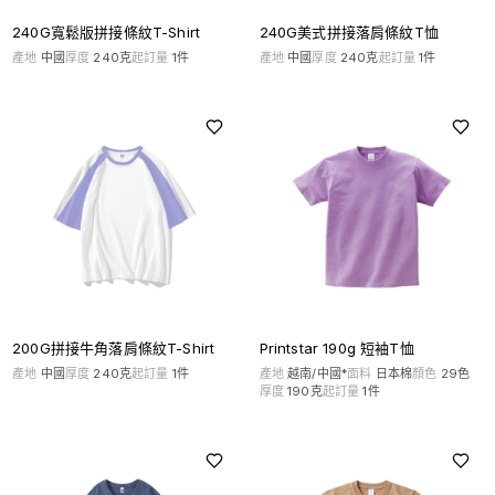
240G寬鬆版拼接條紋T-Shirt
240G美式拼接落肩條紋T恤
產地
中國
厚度
240克
起訂量
1
件
產地
中國
厚度
240克
起訂量
1
件
200G拼接牛角落肩條紋T-Shirt
Printstar 190g 短袖T恤
產地
中國
厚度
240克
起訂量
1
件
產地
越南/中國*
面料
日本棉
顏色
29
色
厚度
190克
起訂量
1
件