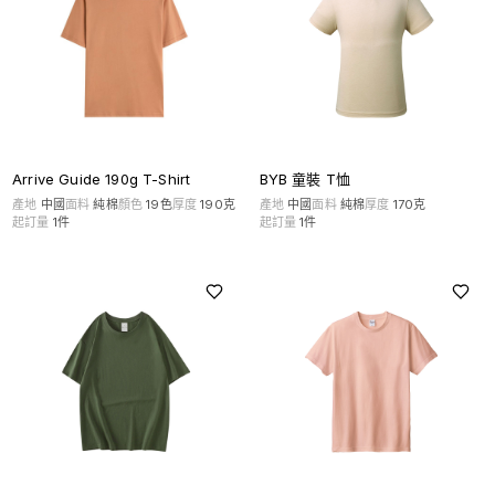
Arrive Guide 190g T-Shirt
BYB 童裝 T恤
產地
中國
面料
純棉
顏色
19
色
厚度
190克
產地
中國
面料
純棉
厚度
170克
起訂量
1
件
起訂量
1
件