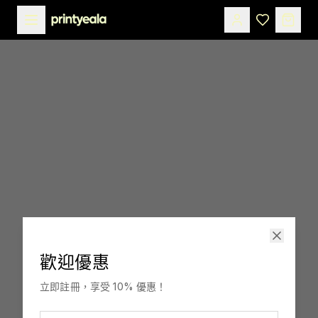
歡迎優惠
印嘢啦
立即註冊，享受 10% 優惠！
訂製，融入你生活。