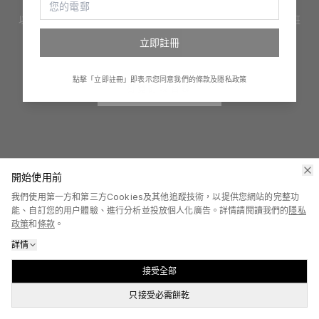
以創新手法提供設計、印嘢及產品禮品訂製服務。訂制服、印班
衫、整禮物、創立自家品牌，一切變得很簡單！
立即註冊
點擊「立即註冊」即表示您同意我們的條款及隱私政策
瀏覽訂製目錄
開始使用前
我們使用第一方和第三方Cookies及其他追蹤技術，以提供您網站的完整功
能、自訂您的用户體驗、進行分析並投放個人化廣告。詳情請閱讀我們的
隱私
政策
和
條款
。
詳情
接受全部
只接受必需餅乾