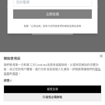
以創新手法提供設計、印嘢及產品禮品訂製服務。訂制服、印班
衫、整禮物、創立自家品牌，一切變得很簡單！
立即註冊
點擊「立即註冊」即表示您同意我們的條款及隱私政策
瀏覽訂製目錄
開始使用前
我們使用第一方和第三方Cookies及其他追蹤技術，以提供您網站的完整功
能、自訂您的用户體驗、進行分析並投放個人化廣告。詳情請閱讀我們的
隱私
政策
和
條款
。
詳情
接受全部
只接受必需餅乾