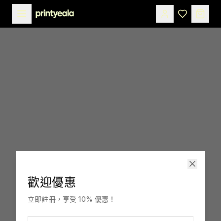
歡迎優惠
印嘢啦
立即註冊，享受 10% 優惠！
訂製，融入你生活。