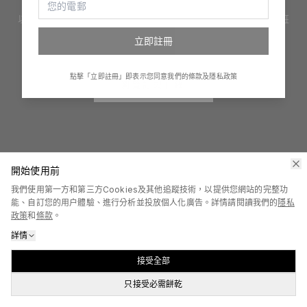
以創新手法提供設計、印嘢及產品禮品訂製服務。訂制服、印班
衫、整禮物、創立自家品牌，一切變得很簡單！
立即註冊
點擊「立即註冊」即表示您同意我們的條款及隱私政策
瀏覽訂製目錄
開始使用前
我們使用第一方和第三方Cookies及其他追蹤技術，以提供您網站的完整功
能、自訂您的用户體驗、進行分析並投放個人化廣告。詳情請閱讀我們的
隱私
政策
和
條款
。
詳情
接受全部
只接受必需餅乾