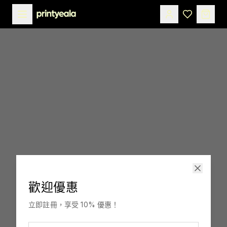
歡迎優惠
印嘢啦
立即註冊，享受 10% 優惠！
訂製，融入你生活。