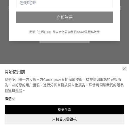
以創新手法提供設計、印嘢及產品禮品訂製服務。訂制服、印班
衫、整禮物、創立自家品牌，一切變得很簡單！
立即註冊
點擊「立即註冊」即表示您同意我們的條款及隱私政策
瀏覽訂製目錄
開始使用前
我們使用第一方和第三方Cookies及其他追蹤技術，以提供您網站的完整功
能、自訂您的用户體驗、進行分析並投放個人化廣告。詳情請閱讀我們的
隱私
政策
和
條款
。
詳情
接受全部
只接受必需餅乾