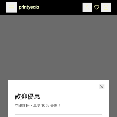
歡迎優惠
印嘢啦
立即註冊，享受 10% 優惠！
訂製，融入你生活。