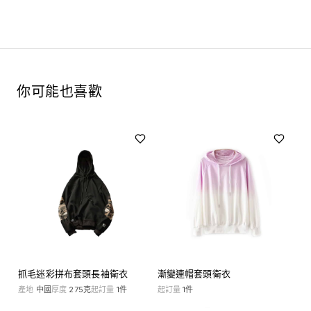
你可能也喜歡
抓毛迷彩拼布套頭長袖衛衣
漸變連帽套頭衛衣
產地
中國
厚度
275克
起訂量
1
件
起訂量
1
件