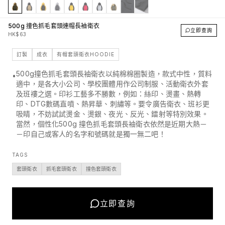
500g 撞色抓毛套頭連帽長袖衛衣
立即查詢
HK$63
訂製
成衣
有帽套頭衛衣HOODIE
500g撞色抓毛套頭長袖衛衣以純棉棉圈製造，款式中性，質料
•
適中，是各大小公司、學校團體用作公司制服、活動衛衣外套
及班褸之選。印衫工藝多不勝數，例如：絲印、燙畫、熱轉
印、DTG數碼直噴、熱昇華、刺繡等。要令廣告衛衣、班衫更
吸睛，不妨試試燙金、燙銀、夜光、反光、鐳射等特別效果。
當然，個性化500g 撞色抓毛套頭長袖衛衣依然是近期大熱－
－印自己或客人的名字和號碼就是獨一無二吧！
TAGS
套頭衛衣
抓毛套頭衛衣
撞色套頭衛衣
立即查詢