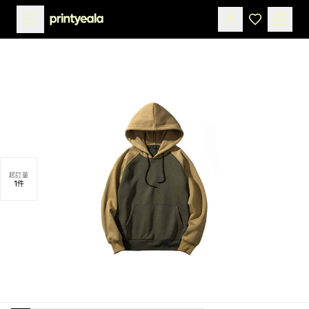
起訂量
1
件