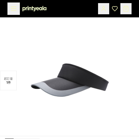
起訂量
1
件