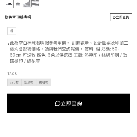
拼色空頂鴨嘴帽
立即查詢
帽
此為空白棒球鴨嘴帽參考單價。 訂購數量、設計圖案及印製工
•
藝均會影響價格，請與我們查詢報價。 質料: 棉 尺碼: 50-
60cm 可調教 顏色: 6色以供選擇 工藝: 熱轉印 / 絲網印刷 / 數
碼燙印 / 繡花等
TAGS
cap帽
空頂帽
鴨咀帽
立即查詢