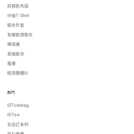
斜孭帆布袋
中袖T-Shirt
衛衣外套
有帽套頭衛衣
棒球褸
長袖衛衣
風褸
經濟團體衫
熱門
印Totebag
印Tee
全自訂系列
班衫優惠