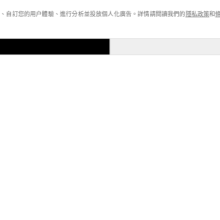
功能、自訂您的用户體驗、進行分析並投放個人化廣告。詳情請閱讀我們的
隱私政策
和
製。
Arrive Guide 280g T-Shirt
單色扎染全棉T-Shirt
華棉拉鍊外套
260G寬鬆版撞邊線條T恤