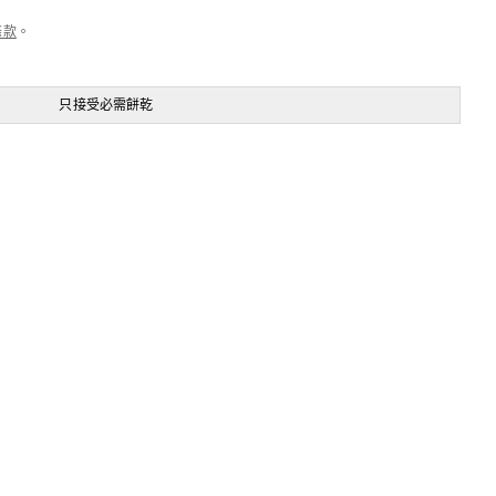
條款
。
只接受必需餅乾
全部產品
Printstar 190g 短袖T恤 | 日本版