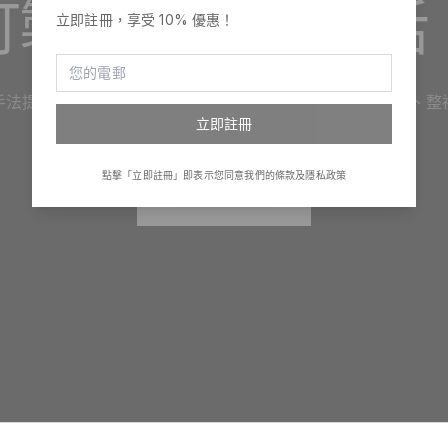
訂製，融入你生活
立即註冊，享受 10% 優惠！
手法提供設計、印嘢及產品禮品訂製服務。訂制服、印班衫、整
立即註冊
立自家品牌，一切變得很簡單！
點擊「立即註冊」即表示您同意我們的條款及隱私政策
瀏覽訂製目錄