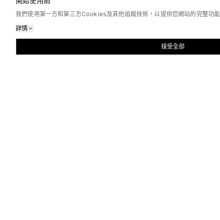
開始使用前
我們使用第一方和第三方Cookies及其他追蹤技術，以提供您網站的完整
詳情
接受全部
熱門訂製
大熱款式精選
班Tee、衛衣、波衫、環保袋一應俱全，低起訂量，全自訂印
420G復古洗水蠟染有帽套頭衛衣
訂製
230G復古洗水蠟染寬鬆版T-Shirt
全自訂
客制化