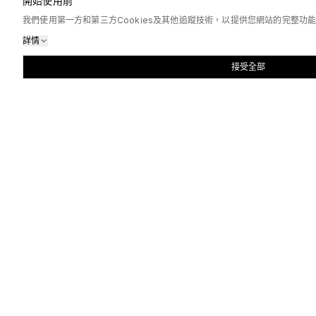
開始使用前
我們使用第一方和第三方Cookies及其他追蹤技術，以提供您網站的完整
詳情
接受全部
熱門訂製
大熱款式精選
班Tee、衛衣、波衫、環保袋一應俱全，低起訂量，全自訂印
訂製
全自訂
客制化