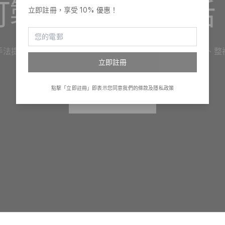
訂製，融入你生活
立即註冊，享受 10% 優惠！
手法提供設計、印嘢及產品禮品訂製服務。訂制服、印班衫、整
立即註冊
立自家品牌，一切變得很簡單！
點擊「立即註冊」即表示您同意我們的條款及隱私政策
瀏覽訂製目錄