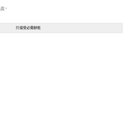
條款
。
只接受必需餅乾
全部產品