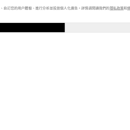
功能、自訂您的用户體驗、進行分析並投放個人化廣告。詳情請閱讀我們的
隱私政策
和
製。