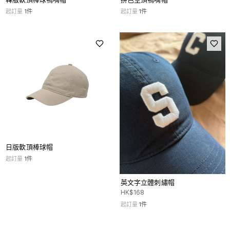
起訂量
1
件
起訂量
1
件
日版軟頂棒球帽
起訂量
1
件
英文字立體刺繡帽
HK$
168
起訂量
1
件