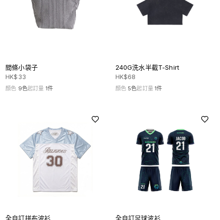
間條小袋子
240G洗水半截T-Shirt
HK$
33
HK$
68
顏色
9
色
起訂量
1
件
顏色
5
色
起訂量
1
件
全自訂拼布波衫
全自訂足球波衫