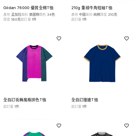
Gildan 76000 優質全棉T恤
210g 重磅牛角短袖T恤
產地
孟加拉
面料
美國棉
顏色
34
色
產地
中國
面料
純棉
厚度
210克
厚度
180克
起訂量
1
件
起訂量
1
件
全自訂街舞風格拼色T恤
全自訂撞邊T恤
起訂量
1
件
起訂量
1
件