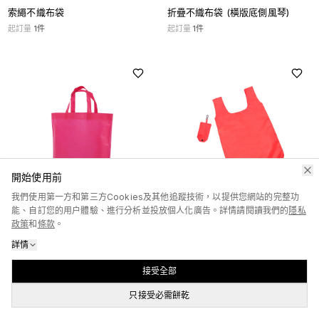
索繩不織布袋
折疊不織布袋 (橫版底側風琴)
起訂量
1
件
起訂量
1
件
開始使用前
我們使用第一方和第三方Cookies及其他追蹤技術，以提供您網站的完整功
能、自訂您的用户體驗、進行分析並投放個人化廣告。詳情請閱讀我們的
隱私
不織布袋 (底風琴)
折疊尼龍環保袋 (掛鉤款)
政策
和
條款
。
起訂量
1
件
起訂量
1
件
詳情
接受全部
只接受必需餅乾