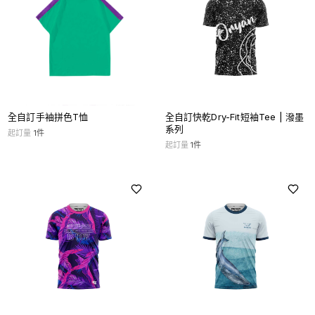
全自訂手袖拼色T恤
全自訂快乾Dry-Fit短袖Tee | 潑墨
系列
起訂量
1
件
起訂量
1
件