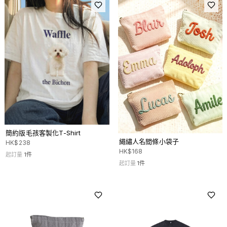
簡約版毛孩客製化T-Shirt
繩繡人名間條小袋子
HK$
238
HK$
168
起訂量
1
件
起訂量
1
件