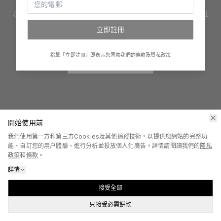
以創新手法提供設計、印嘢及產品禮品訂製服務。訂制服、印班
衫、整禮物、創立自家品牌，一切變得很簡單！
立即註冊
點擊「立即註冊」即表示您同意我們的條款及隱私政策
瀏覽訂製目錄
開始使用前
我們使用第一方和第三方Cookies及其他追蹤技術，以提供您網站的完整功
能、自訂您的用户體驗、進行分析並投放個人化廣告。詳情請閱讀我們的
隱私
政策
和
條款
。
詳情
接受全部
只接受必需餅乾