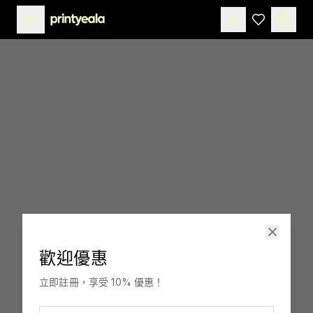
歡迎優惠
印嘢啦
立即註冊，享受 10% 優惠！
訂製，融入你生活。