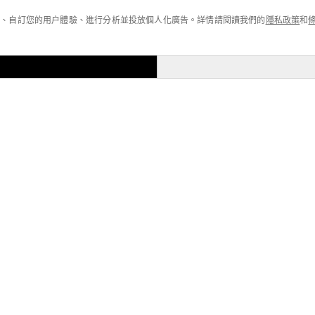
功能、自訂您的用户體驗、進行分析並投放個人化廣告。詳情請閱讀我們的
隱私政策
和
製。
Arrive Guide 280g T-Shirt
單色扎染全棉T-Shirt
華棉拉鍊外套
260G寬鬆版撞邊線條T恤