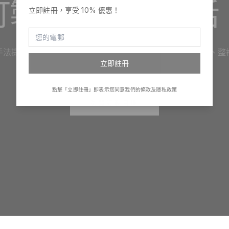
訂製，融入你生活
立即註冊，享受 10% 優惠！
手法提供設計、印嘢及產品禮品訂製服務。訂制服、印班衫、整
立即註冊
立自家品牌，一切變得很簡單！
點擊「立即註冊」即表示您同意我們的條款及隱私政策
瀏覽訂製目錄