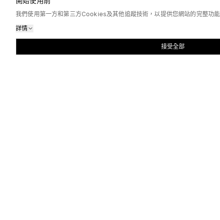
開始使用前
我們使用第一方和第三方Cookies及其他追蹤技術，以提供您網站的完整
詳情
接受全部
熱門訂製
大熱款式精選
班Tee、衛衣、波衫、環保袋一應俱全，低起訂量，全自訂印
420G復古洗水蠟染有帽套頭衛衣
訂製
230G復古洗水蠟染寬鬆版T-Shirt
全自訂
查看全部 訂製
客制化