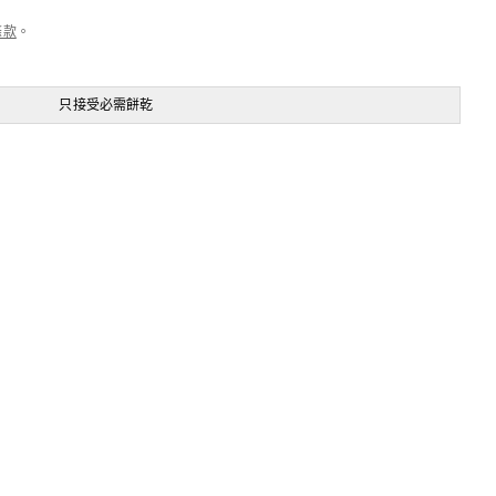
條款
。
只接受必需餅乾
全部產品
Printstar 190g 短袖T恤 | 日本版
380g 寬鬆版棒球外套